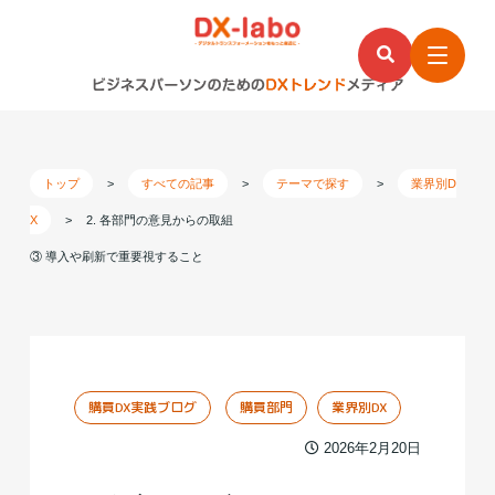
トップ
>
すべての記事
>
テーマで探す
>
業界別D
X
>
2. 各部門の意見からの取組
③ 導入や刷新で重要視すること
購買DX実践ブログ
購買部門
業界別DX
2026年2月20日