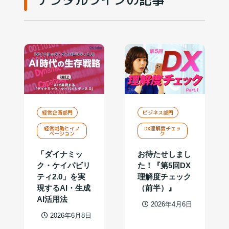
経営企画部門
ビジネス部門
経営戦略とイノ
DX理解度チェッ
ベーション
ク
「ダイナミッ
お待たせしまし
ク・ケイパビリ
た！『第5回DX
ティ2.0」を実
理解度チェック
現するAI・生成
（前半）』
AI活用法
2026年4月6日
2026年6月8日