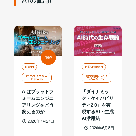
New
IT部門
経営企画部門
ITテクノロジー
経営戦略とイノ
とツール
ベーション
AIはプラットフ
「ダイナミッ
ォームエンジニ
ク・ケイパビリ
アリングをどう
ティ2.0」を実
変えるのか
現するAI・生成
AI活用法
2026年7月27日
2026年6月8日