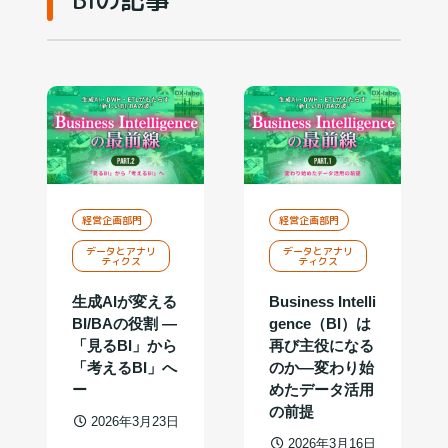
経営企画部門
経営企画部門
データとアナリ
データとアナリ
ティクス
ティクス
生成AIが変える
Business Intelli
BI/BAの役割 ―
gence（BI）は
「見るBI」から
再び主役になる
「考えるBI」へ
のか―変わり始
ー
めたデータ活用
の前提
2026年3月23日
2026年3月16日