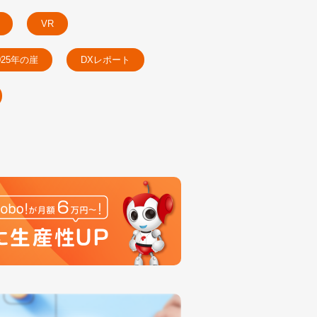
VR
025年の崖
DXレポート