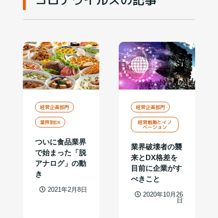
経営企画部門
経営企画部門
業界別DX
経営戦略とイノ
ベーション
ついに食品業界
業界破壊者の襲
で始まった「脱
来とDX格差を
アナログ」の動
目前に企業がす
き
べきこと
2021年2月8日
2020年10月26
日