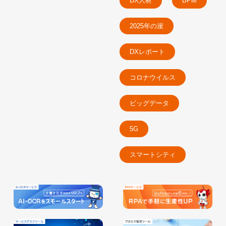
DX人材
BPM
2025年の崖
DXレポート
コロナウイルス
ビッグデータ
5G
スマートシティ