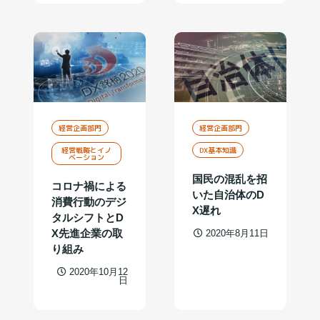
経営企画部門
経営企画部門
経営戦略とイノ
DX基本知識
ベーション
国民の混乱を招
コロナ禍による
いた自治体のD
消費行動のデジ
X遅れ
タルシフトとD
X先進企業の取
2020年8月11日
り組み
2020年10月12
日