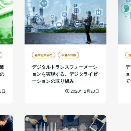
経営企画部門
DX基本知識
業
デジタルトランスフォーメーシ
デ
の
ョンを実現する、デジタライゼ
ョ
ーションの取り組み
て
8日
2020年2月20日