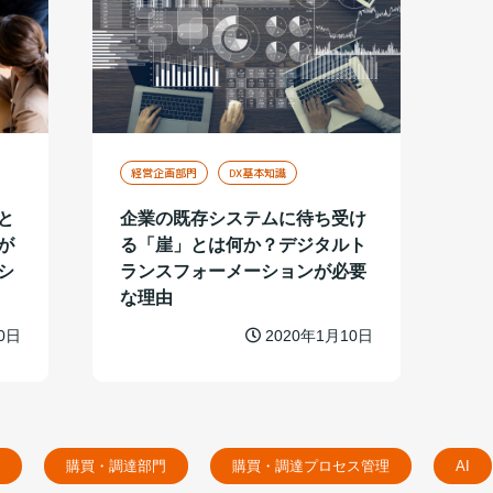
経営企画部門
DX基本知識
と
企業の既存システムに待ち受け
が
る「崖」とは何か？デジタルト
シ
ランスフォーメーションが必要
な理由
0日
2020年1月10日
購買・調達部門
購買・調達プロセス管理
AI