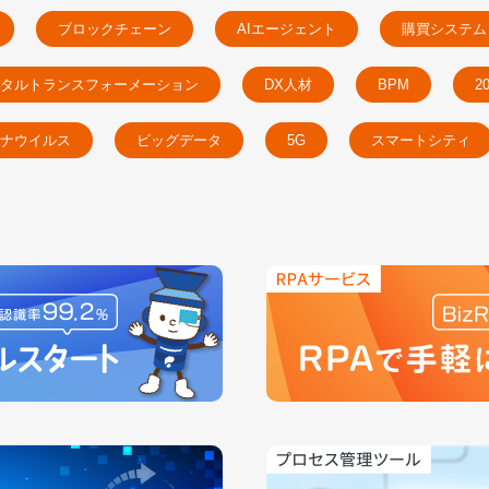
ブロックチェーン
AIエージェント
購買システム
タルトランスフォーメーション
DX人材
BPM
2
ナウイルス
ビッグデータ
5G
スマートシティ