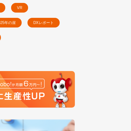
VR
025年の崖
DXレポート