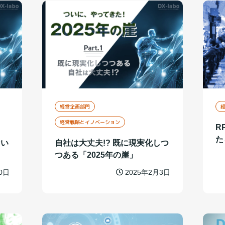
経営企画部門
経営戦略とイノベーション
R
た
ない
自社は大丈夫!? 既に現実化しつ
つある「2025年の崖」
0日
2025年2月3日