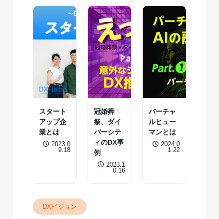
スタート
冠婚葬
バーチャ
アップ企
祭、ダイ
ルヒュー
業とは
バーシテ
マンとは
ィのDX事
2023.0
2024.0
9.18
1.22
例
2023.1
0.16
DXビジョン