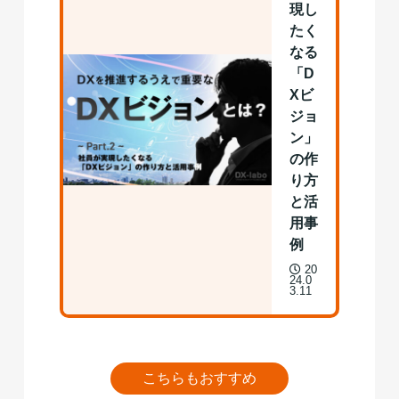
現し
たく
なる
「D
Xビ
ジョ
ン」
の作
り方
と活
用事
例
20
24.0
3.11
こちらもおすすめ