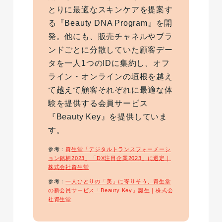
とりに最適なスキンケアを提案す
る『Beauty DNA Program』を開
発。他にも、販売チャネルやブラ
ンドごとに分散していた顧客デー
タを一人1つのIDに集約し、オフ
ライン・オンラインの垣根を越え
て越えて顧客それぞれに最適な体
験を提供する会員サービス
『Beauty Key』を提供していま
す。
参考：
資生堂「デジタルトランスフォーメーシ
ョン銘柄2023」「DX注目企業2023」に選定｜
株式会社資生堂
参考：
一人ひとりの「美」に寄りそう、資生堂
の新会員サービス「Beauty Key」誕生｜株式会
社資生堂