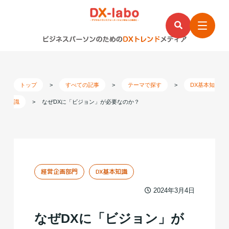
トップ
>
すべての記事
>
テーマで探す
>
DX基本知
識
>
なぜDXに「ビジョン」が必要なのか？
経営企画部門
DX基本知識
2024年3月4日
なぜDXに「ビジョン」が