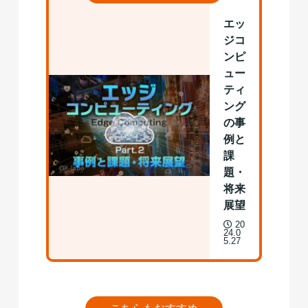
エッ
ジコ
ンピ
ュー
ティ
ング
の事
例と
課
題・
将来
展望
20
24.0
5.27