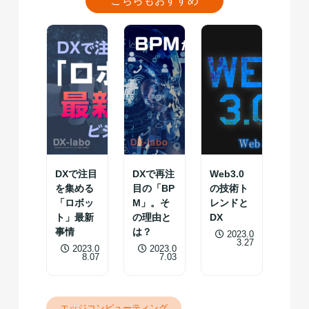
こちらもおすすめ
DXで注目
DXで再注
Web3.0
を集める
目の「BP
の技術ト
「ロボッ
M」。そ
レンドと
ト」最新
の理由と
DX
事情
は？
2023.0
3.27
2023.0
2023.0
8.07
7.03
エッジコンピューティング