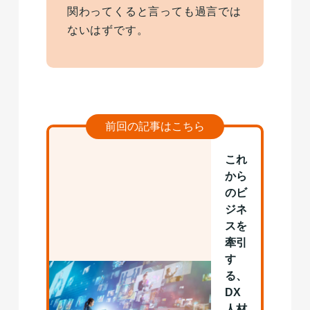
関わってくると言っても過言では
ないはずです。
前回の記事はこちら
これ
から
のビ
ジネ
スを
牽引
す
る、
DX
人材