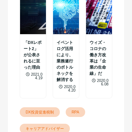
「DXレポ
イベント
ウィズ・
ート2」
ログ活用
コロナの
が公表さ
により、
働き方改
れるに至
業務遂行
革は「企
った理由
のボトル
業の生命
ネックを
線」だ
2021.0
4.19
解消する
2020.0
6.08
2020.0
4.20
DX投資促進税制
RPA
キャリアアドバイザー