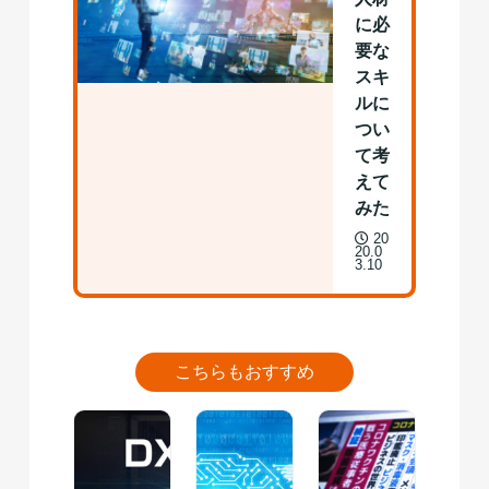
に必
要な
スキ
ルに
つい
て考
えて
みた
20
20.0
3.10
こちらもおすすめ