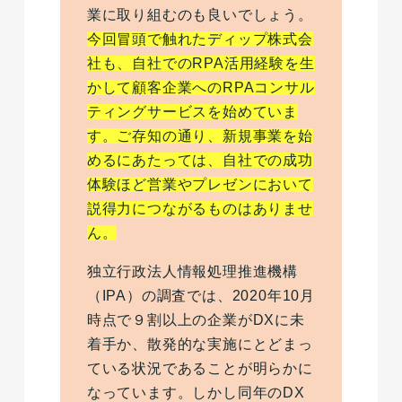
業に取り組むのも良いでしょう。
今回冒頭で触れたディップ株式会
社も、自社でのRPA活用経験を生
かして顧客企業へのRPAコンサル
ティングサービスを始めていま
す。ご存知の通り、新規事業を始
めるにあたっては、自社での成功
体験ほど営業やプレゼンにおいて
説得力につながるものはありませ
ん。
独立行政法人情報処理推進機構
（IPA）の調査では、2020年10月
時点で９割以上の企業がDXに未
着手か、散発的な実施にとどまっ
ている状況であることが明らかに
なっています。しかし同年のDX