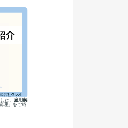
した、
雇用契
約管理」をご紹