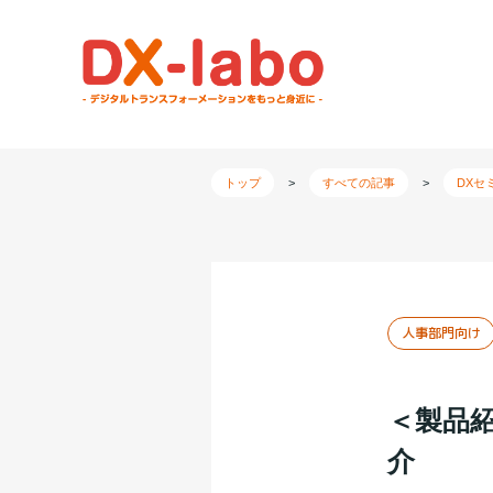
トップ
>
すべての記事
>
DXセ
人事部門向け
＜製品紹
介