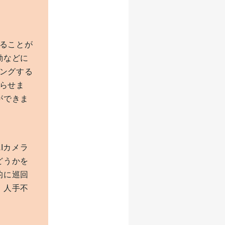
することが
勘などに
シングする
知らせま
ができま
Iカメラ
どうかを
的に巡回
、人手不