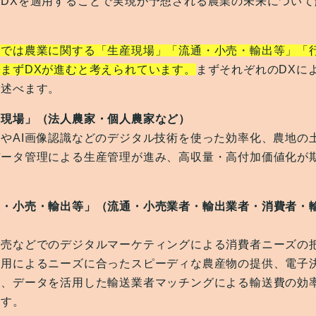
、DXを適用することで実現が予想される農業の未来について
野では農業に関する「生産現場」「流通・小売・輸出等」「
まずDXが進むと考えられています。
まずそれぞれのDXに
て述べます。
産現場」（法人農家・個人農家など）
やAI画像認識などのデジタル技術を使った効率化、農地の
データ管理による生産管理が進み、高収量・高付加価値化が
通・小売・輸出等」（流通・小売業者・輸出業者・消費者・
販売などでのデジタルマーケティングによる消費者ニーズの
活用によるニーズに合ったスピーディな農産物の提供、電子
化、データを活用した輸送業者マッチングによる輸送費の効
ます。