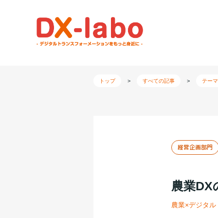
トップ
>
すべての記事
>
テーマ
経営企画部門
農業DX
農業×デジタル