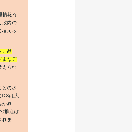
理情報な
行政内の
と考えら
タ、品
ざまなデ
考えられ
などのさ
DXは大
地が狭
の推進は
されま