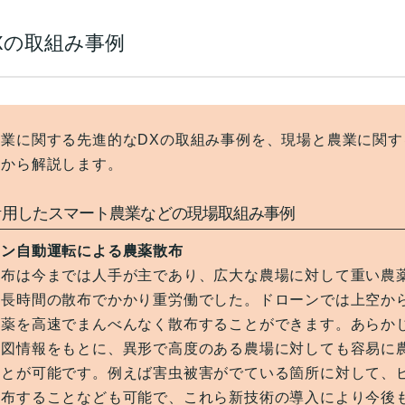
Xの取組み事例
農業に関する先進的なDXの取組み事例を、現場と農業に関す
面から解説します。
活用したスマート農業などの現場取組み事例
ーン自動運転による農薬散布
散布は今までは人手が主であり、広大な農場に対して重い農
、長時間の散布でかかり重労働でした。ドローンでは上空か
農薬を高速でまんべんなく散布することができます。あらか
地図情報をもとに、異形で高度のある農場に対しても容易に
ことが可能です。例えば害虫被害がでている箇所に対して、
散布することなども可能で、これら新技術の導入により今後