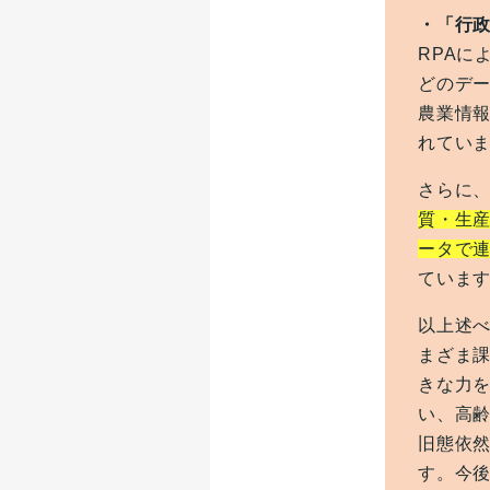
・「行
RPAに
どのデー
農業情
れてい
さらに
質・生
ータで
ていま
以上述
まざま
きな力
い、高
旧態依
す。今後