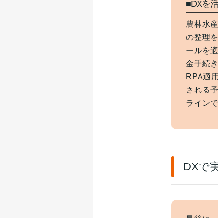
■DXを
農林水産
の整理を
ールを
金手続き
RPA適
される予
ライン
DXで