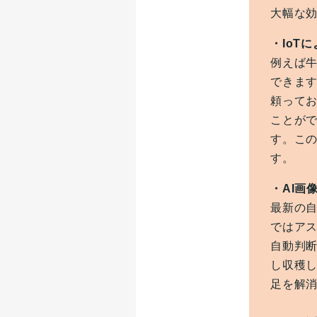
大幅な
・IoT
例えば牛
できま
頼ってお
ことがで
す。こ
す。
・AI画
最新の自
ではア
自動判
し収穫
足を解