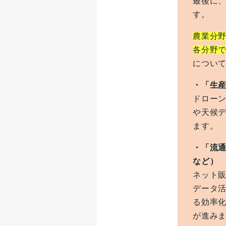
最後に
す。
農業分
各分野で
につい
・「生
ドローン
や天候
ます。
・「流
など）
ネット
データ
る効率
が進み