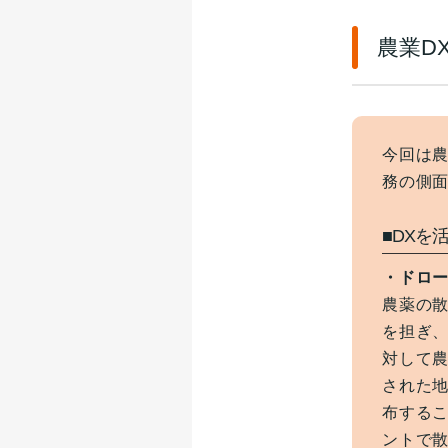
農業D
今回は
務の側
■DXを
・ドロ
農薬の
を担ぎ
対して
された
布する
ントで