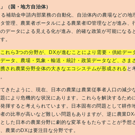
政」（国・地方自治体）
よる補助金申請内部業務の自動化、自治体内の農場などの地
タ管理、農業者ポータルによる農業者ID管理などが進み、
報のデータによる見える化が進み、的確な政策が可能になる
ます。
、
これら3つの分野が、DXが進むことにより需要・供給デー
産データ、農場・気象・輸送・統計・政策データなど、さま
連携され農業分野全体の大きなエコシステムが形成される
と
す。
べてきたように、現在、日本の農業は農業従事者人口の減少
課題により危機的な状況にあります。これらを解決するために
を発揮すると考えられています。日本固有の問題として耕作
齢者の比率が高いなど難しい問題もありますが、逆に農業DX
然とした日本の農業分野に劇的な変革をもたらすことが予想
、農業のDXは要注目な分野です。