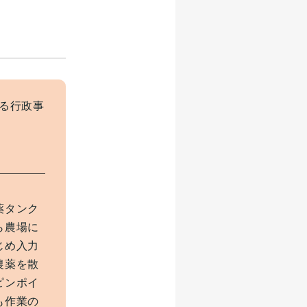
る行政事
薬タンク
ら農場に
じめ入力
農薬を散
ピンポイ
も作業の