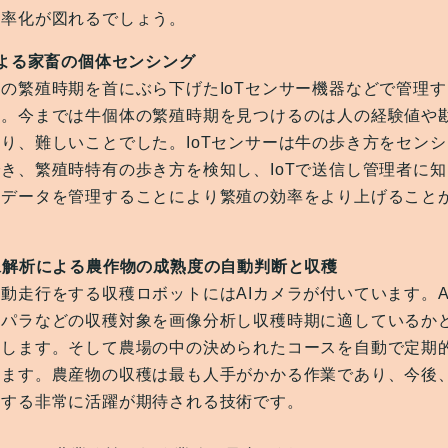
効率化が図れるでしょう。
による家畜の個体センシング
の繁殖時期を首にぶら下げたIoTセンサー機器などで管理
す。今までは牛個体の繁殖時期を見つけるのは人の経験値や
り、難しいことでした。IoTセンサーは牛の歩き方をセン
き、繁殖時特有の歩き方を検知し、IoTで送信し管理者に
のデータを管理することにより繁殖の効率をより上げること
像解析による農作物の成熟度の自動判断と収穫
動走行をする収穫ロボットにはAIカメラが付いています。A
スパラなどの収穫対象を画像分析し収穫時期に適しているか
断します。そして農場の中の決められたコースを自動で定期
します。農産物の収穫は最も人手がかかる作業であり、今後
消する非常に活躍が期待される技術です。