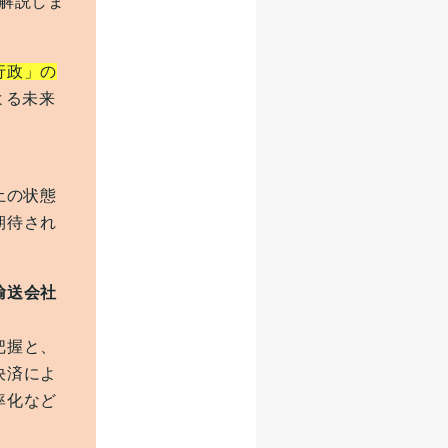
解説しま
行政」の
よる未来
土の状態
期待され
輸送会社
把握と、
決済によ
率化など