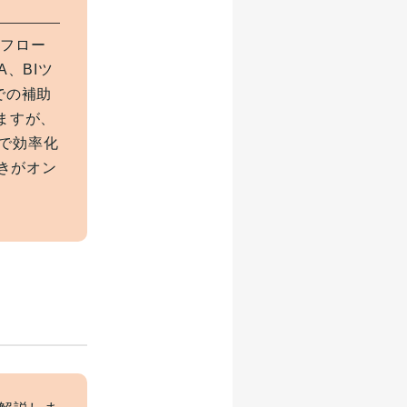
務フロー
、BIツ
での補助
いますが、
まで効率化
きがオン